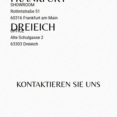
SHOWROOM
Rotlintstraße 51
60316 Frankfurt am Main
DREIEICH
OFFICE
Alte Schulgasse 2
63303 Dreieich
KONTAKTIEREN SIE UNS
Wir freuen uns auf
Ihre Anfrage